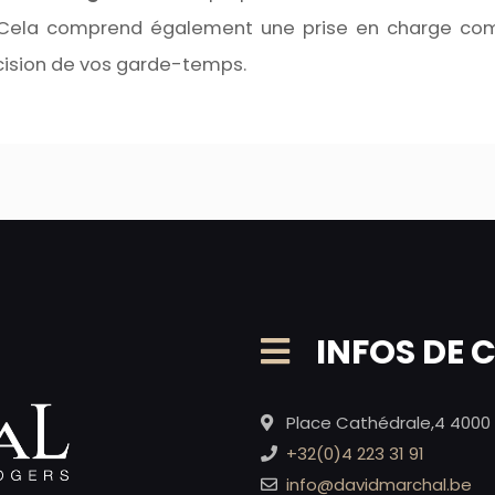
. Cela comprend également une prise en charge com
ision de vos garde-temps.
INFOS DE
Place Cathédrale,4 4000 
+32(0)4 223 31 91
info@davidmarchal.be