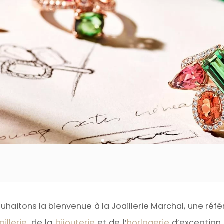
ouhaitons la bienvenue à la Joaillerie Marchal, une ré
aillerie
, de la
bijouterie
et de l’
horlogerie
d’exception.