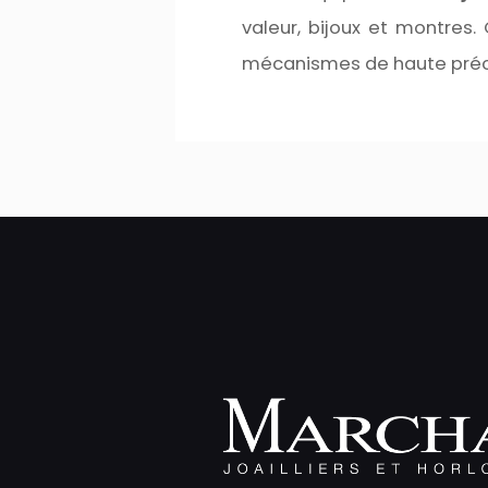
valeur, bijoux et montres
mécanismes de haute préc