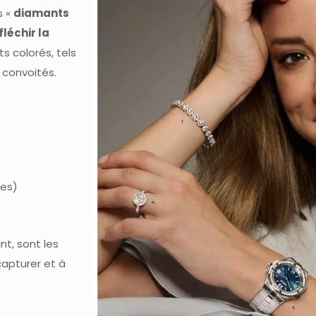
s «
diamants
léchir la
 colorés, tels
 convoités.
nes)
lant, sont les
capturer et à