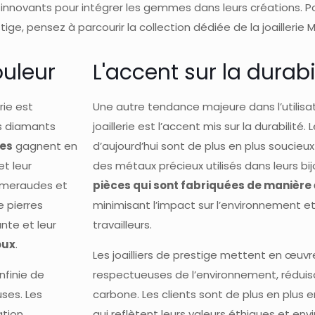
nnovants pour intégrer les gemmes dans leurs créations. Po
e, pensez à parcourir la collection dédiée de la joaillerie M
ouleur
L'accent sur la durabi
rie est
Une autre tendance majeure dans l’utili
es diamants
joaillerie est l’accent mis sur la durabili
nes
gagnent en
d’aujourd’hui sont de plus en plus soucieu
et leur
des métaux précieux utilisés dans leurs bijo
s émeraudes et
pièces qui sont fabriquées de manière
e pierres
minimisant l’impact sur l’environnement et
nte et leur
travailleurs.
oux
.
Les joailliers de prestige mettent en œuvr
nfinie de
respectueuses de l’environnement, réduisa
uses. Les
carbone. Les clients sont de plus en plus en
ation
qui reflètent leurs valeurs éthiques et en