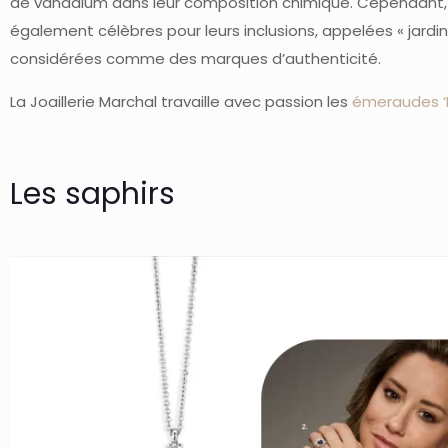
de vanadium dans leur composition chimique. Cependant, 
également célèbres pour leurs inclusions, appelées « jardins
considérées comme des marques d’authenticité.
La Joaillerie Marchal travaille avec passion les
émeraudes ‘P
Les saphirs