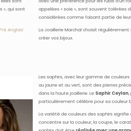
elles sont
avec une préférence pour les rubis d’un roug
 », qui sont
appelées « soie », sont souvent tolérées da
considérées comme faisant partie de leur
ré Anglais’
La Joaillerie Marchal choisit régulièremen
créer vos bijoux.
Les saphirs, avec leur gamme de couleurs 
au jaune et au vert, sont des pierres préc
dans la haute joaillerie. Le
Saphir Ceylan
,
particulièrement célèbre pour sa couleur b
La variété de couleurs des saphirs signifie
concentre sur la couleur, la coupe, le carat 
saphirs doit être
réalisée avec une gran