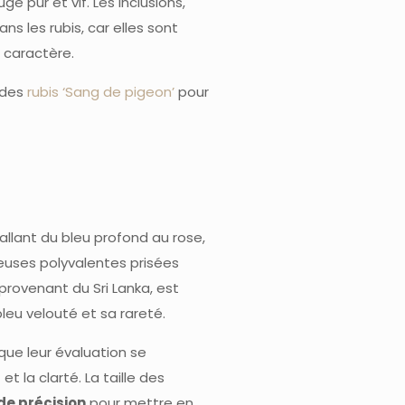
e pur et vif. Les inclusions,
ns les rubis, car elles sont
 caractère.
t des
rubis ‘Sang de pigeon’
pour
allant du bleu profond au rose,
ieuses polyvalentes prisées
provenant du Sri Lanka, est
leu velouté et sa rareté.
 que leur évaluation se
et la clarté. La taille des
de précision
pour mettre en