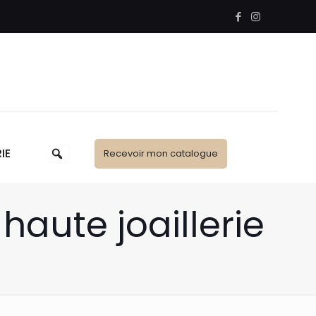
IE
Recevoir mon catalogue
aute joaillerie