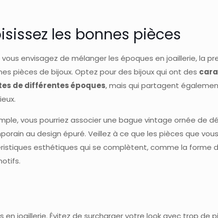
isissez les bonnes pièces
 vous envisagez de mélanger les époques en joaillerie, la pr
nes pièces de bijoux. Optez pour des bijoux qui ont des
cara
ctes de différentes époques
, mais qui partagent égaleme
eux.
mple, vous pourriez associer une bague vintage ornée de dét
orain au design épuré. Veillez à ce que les pièces que vous
ristiques esthétiques qui se complètent, comme la forme de
motifs.
s en joaillerie. Évitez de surcharger votre look avec trop de