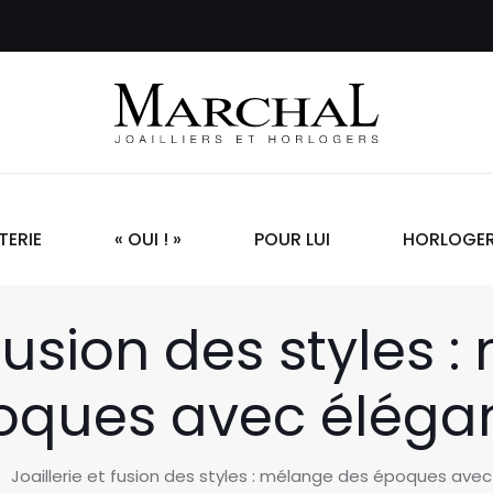
TERIE
« OUI ! »
POUR LUI
HORLOGER
 fusion des styles
oques avec éléga
Joaillerie et fusion des styles : mélange des époques ave