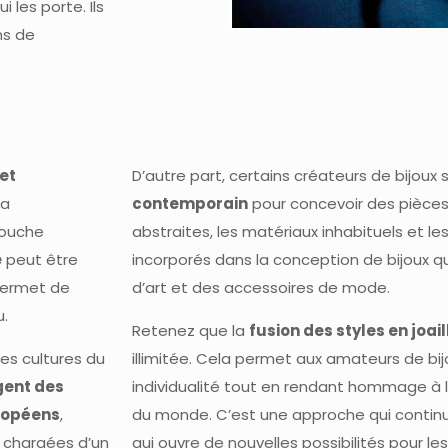
 les porte. Ils
ns de
 et
D’autre part, certains créateurs de bijoux 
la
contemporain
pour concevoir des pièces
touche
abstraites, les matériaux inhabituels et l
e
peut être
incorporés dans la conception de bijoux qu
permet de
d’art et des accessoires de mode.
u.
Retenez que la
fusion des styles en joail
des cultures du
illimitée. Cela permet aux amateurs de bij
ent des
individualité tout en rendant hommage à l’
uropéens
,
du monde. C’est une approche qui continu
e chargées d’un
qui ouvre de nouvelles possibilités pour les