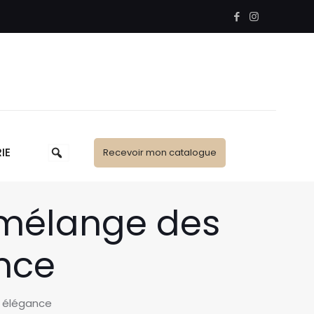
IE
Recevoir mon catalogue
 : mélange des
nce
c élégance