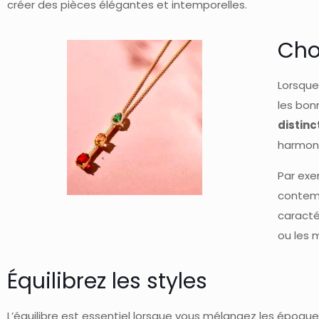
créer des pièces élégantes et intemporelles.
Cho
Lorsque
les bon
distin
harmoni
Par exe
contemp
caracté
ou les 
Équilibrez les styles
L’équilibre est essentiel lorsque vous mélangez les époque