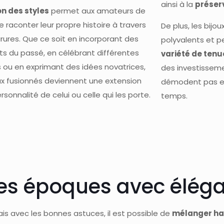
ainsi à la
préser
on des styles
permet aux amateurs de
e raconter leur propre histoire à travers
De plus, les bijo
arures. Que ce soit en incorporant des
polyvalents et p
s du passé, en célébrant différentes
variété de ten
s ou en exprimant des idées novatrices,
des investissemen
oux fusionnés deviennent une extension
démodent pas et 
rsonnalité de celui ou celle qui les porte.
temps.
s époques avec éléga
mais avec les bonnes astuces, il est possible de
mélanger ha